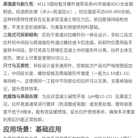
高强度与耐久性
：M11.5国标粗牙螺杆通常采用45号钢或40Cr合金钢
制造，经调质处理（淬火+高温回火），抗拉强度可达600-800兆帕。
这种材质特性使其在反复承受混凝土侧压力后，依旧能保持结构完
整，不发生变形或断裂，为重复利用提供材料基础。
三段式可拆卸结构
：区别于普通对拉螺杆的一体化设计，非标三段式
拉杆的中间段与两端锥形件通过螺纹或卡扣连接。拆卸时仅需用扳手
旋转中间段，即可将其与预埋在混凝土中的锥形件分离，拉杆主体无
损伤，理论上可重复使用50次以上。
尺寸与互换性
：非标设计虽非通用件，但每批次产品均严格按图纸加
工，中间段长度、螺纹规格及两端锥形件锥度（一般为1:10或1:15）
保持统一。这使得同一工程中不同部位的拉杆可以互换，无需单独标
记，提升周转效率。
抗腐蚀与表面处理
：为应对混凝土碱性环境（pH值12-13）及潮湿工
况，拉杆表面通常进行镀锌（热浸镀或电镀）或发黑处理。镀锌层厚
度不低于8微米，能有效延缓锈蚀，延长拉杆使用寿命，确保多次重复
利用后仍能正常拆卸。
应用场景：基础应用