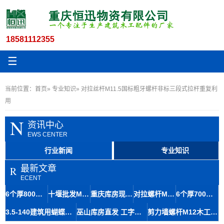
18581112355
☰
当前位置：
首页
»
专业知识
» 对拉丝杆M11.5国标粗牙螺杆非标三段式拉杆重复利
用
N
资讯中心
EWS CENTER
行业新闻
专业知识
最新文章
R
ECENT
6个厚800长步步紧螺杠建筑专用夹具荣昌螺杆常年销售
十堰批发M5-80060步步紧 工地用可加工定制螺杆
重庆库房现货桥梁马镫钢筋一字型马凳7-120定位精准规格齐全
对拉螺杆M12 木工桌丝杆 筑穿墙丝 黔江区体积小
6个厚700长特厚步步紧建筑专用夹具大竹螺杆厂家
3.5-140建筑用蝴蝶卡 木工支模工具 山型卡批发 安装便捷
巫山库房直发 工字钢筋马凳8-90 承载量大 规格齐全
剪力墙螺杆M12木工等边丝杆房建施工拆除方便