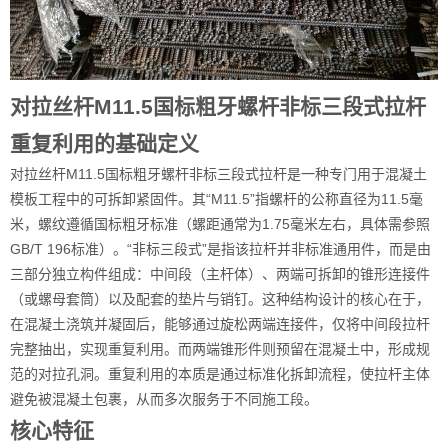
对拉丝杆M11.5国标粗牙螺杆非标三段式拉杆
重复利用的基础定义
对拉丝杆M11.5国标粗牙螺杆非标三段式拉杆是一种专门用于混凝土
模板工程中的可拆卸紧固件。其“M11.5”指螺杆的公称直径为11.5毫
米，螺纹遵循国标粗牙标准（螺距通常为1.75毫米左右，具体需参照
GB/T 196标准）。“非标三段式”是指该拉杆并非标准通用件，而是由
三部分独立构件组成：中间段（主杆体）、两端可拆卸的锥形连接件
（或螺母套筒）以及配套的垫片与销钉。这种结构设计的核心在于，
在混凝土浇筑并凝固后，能够通过旋松两端连接件，仅将中间段拉杆
完整抽出，实现重复利用。而两端锥形件则预留在混凝土中，形成规
范的对拉孔洞。重复利用的本质是通过标准化拆卸流程，使拉杆主体
避免被混凝土包裹，从而多次服务于不同施工段。
核心特征