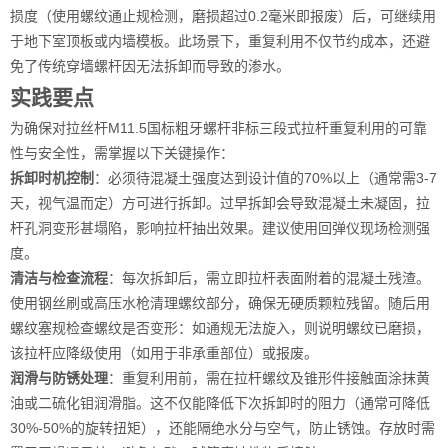
损度（使用螺纹通止规检测，磨损超过0.2毫米即报废）后，可继续用
于地下室顶板或内墙模板。此场景下，重复利用不仅节约成本，还避
免了传统穿墙螺杆因无法拆卸而导致的渗水。
实践要点
为确保对拉丝杆M11.5国标粗牙螺杆非标三段式拉杆重复利用的可靠
性与安全性，需掌握以下关键操作：
拆卸时机控制
：必须待混凝土强度达到设计值的70%以上（通常需3-7
天，视气温而定）方可进行拆卸。过早拆卸会导致混凝土未凝固，拉
杆孔洞变形甚塌陷，影响拉杆抽出效果。建议使用回弹仪现场检测强
度。
清洁与检查流程
：每次拆卸后，需立即拉杆表面附着的混凝土残渣。
使用钢丝刷或高压水枪清理螺纹部分，确保无硬质颗粒残留。随后用
螺纹塞规检查螺纹是否变形：如通规无法旋入，则说明螺纹已磨损，
该拉杆应降级使用（如用于非承重部位）或报废。
润滑与防锈处理
：重复利用前，需在拉杆螺纹及锥形件接触面涂抹黄
油或二硫化钼润滑脂。这不仅能降低下次拆卸时的阻力（通常可降低
30%-50%的旋转扭矩），还能隔绝水分与空气，防止锈蚀。存放时需