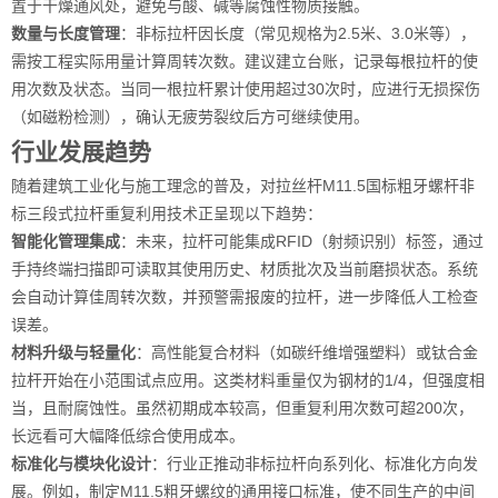
置于干燥通风处，避免与酸、碱等腐蚀性物质接触。
数量与长度管理
：非标拉杆因长度（常见规格为2.5米、3.0米等），
需按工程实际用量计算周转次数。建议建立台账，记录每根拉杆的使
用次数及状态。当同一根拉杆累计使用超过30次时，应进行无损探伤
（如磁粉检测），确认无疲劳裂纹后方可继续使用。
行业发展趋势
随着建筑工业化与施工理念的普及，对拉丝杆M11.5国标粗牙螺杆非
标三段式拉杆重复利用技术正呈现以下趋势：
智能化管理集成
：未来，拉杆可能集成RFID（射频识别）标签，通过
手持终端扫描即可读取其使用历史、材质批次及当前磨损状态。系统
会自动计算佳周转次数，并预警需报废的拉杆，进一步降低人工检查
误差。
材料升级与轻量化
：高性能复合材料（如碳纤维增强塑料）或钛合金
拉杆开始在小范围试点应用。这类材料重量仅为钢材的1/4，但强度相
当，且耐腐蚀性。虽然初期成本较高，但重复利用次数可超200次，
长远看可大幅降低综合使用成本。
标准化与模块化设计
：行业正推动非标拉杆向系列化、标准化方向发
展。例如，制定M11.5粗牙螺纹的通用接口标准，使不同生产的中间