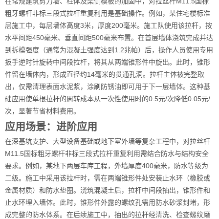
在常规建筑剪力墙、柱体及梁侧模板的加固中，对拉丝杆M11.5国标
粗牙螺杆非标三段式拉杆重复利用是基础操作。例如，某住宅楼标准
层施工中，每层墙体高度3米，厚度200毫米。施工队使用该拉杆，按
水平间距450毫米、垂直间距500毫米布置。在首层墙体浇筑完成并达
到拆模强度（通常为混凝土强度达到1.2兆帕）后，操作人员使用专用
扳手逆时针旋转中间段拉杆，将其从两端锥形件中旋出。此时，锥形
件留在墙体内，形成直径约14毫米的贯通孔洞。拉杆主体被完整取
出，仅需清理表面水泥浆，涂刷防锈油即可用于下一层墙体。这种基
础应用使单根拉杆的周转成本从一次性使用时的0.5元/次降低0.05元/
次，显著节省材料费用。
应用场景：进阶应用
在深基坑支护、大型设备基础或地下室外墙等复杂工程中，对拉丝杆
M11.5国标粗牙螺杆非标三段式拉杆重复利用需结合防水与结构安全
要求。例如，某地下两层车库工程，外墙厚度400毫米，防水等级为
二级。施工中采用该拉杆时，需在两端锥形件处安装止水环（橡胶或
金属材质）和防水垫圈。浇筑混凝土后，拉杆中间段抽出，锥形件和
止水环埋入墙体。此时，锥形件外露的螺纹孔需用防水砂浆封堵，形
成完整的防水体系。在后续施工中，抽出的拉杆经清洗、检查螺纹磨